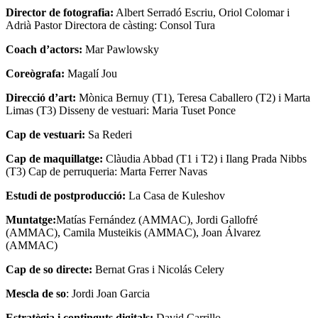
Director de fotografia:
Albert Serradó Escriu, Oriol Colomar i
Adrià Pastor Directora de càsting: Consol Tura
Coach d’actors:
Mar Pawlowsky
Coreògrafa:
Magalí Jou
Direcció d’art:
Mònica Bernuy (T1), Teresa Caballero (T2) i Marta
Limas (T3) Disseny de vestuari: Maria Tuset Ponce
Cap de vestuari:
Sa Rederi
Cap de maquillatge:
Clàudia Abbad (T1 i T2) i Ilang Prada Nibbs
(T3) Cap de perruqueria: Marta Ferrer Navas
Estudi de postproducció:
La Casa de Kuleshov
Muntatge:
Matías Fernández (AMMAC), Jordi Gallofré
(AMMAC), Camila Musteikis (AMMAC), Joan Álvarez
(AMMAC)
Cap de so directe:
Bernat Gras i Nicolás Celery
Mescla de so
: Jordi Joan Garcia
Estratègia i continguts digitals:
David Carrillo