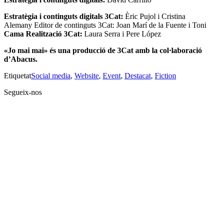
Estratègia i continguts digitals 3Cat:
Èric Pujol i Cristina
Alemany Editor de continguts 3Cat: Joan Marí de la Fuente i Toni
Cama Realització 3Cat:
Laura Serra i Pere López
«Jo mai mai» és una producció de 3Cat amb la col·laboració
d’Abacus.
Etiquetat
Social media
,
Website
,
Event
,
Destacat
,
Fiction
Segueix-nos