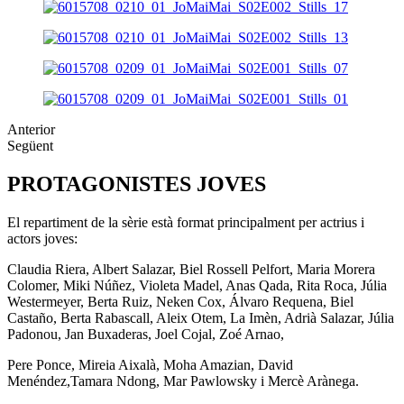
Anterior
Següent
PROTAGONISTES JOVES
El repartiment de la sèrie està format principalment per actrius i
actors joves:
Claudia Riera, Albert Salazar, Biel Rossell Pelfort, Maria Morera
Colomer, Miki Núñez, Violeta Madel, Anas Qada, Rita Roca, Júlia
Westermeyer, Berta Ruiz, Neken Cox, Álvaro Requena, Biel
Castaño, Berta Rabascall, Aleix Otem, La Imèn, Adrià Salazar, Júlia
Padonou, Jan Buxaderas, Joel Cojal, Zoé Arnao,
Pere Ponce, Mireia Aixalà, Moha Amazian, David
Menéndez,Tamara Ndong, Mar Pawlowsky i Mercè Arànega.