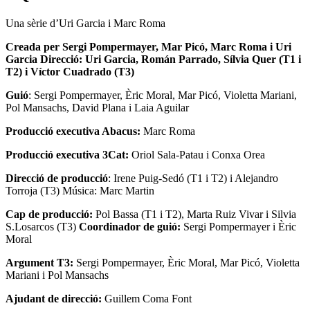
Una sèrie d’Uri Garcia i Marc Roma
Creada per Sergi Pompermayer, Mar Picó, Marc Roma i Uri
Garcia Direcció: Uri Garcia, Román Parrado, Sílvia Quer (T1 i
T2) i Víctor Cuadrado (T3)
Guió
: Sergi Pompermayer, Èric Moral, Mar Picó, Violetta Mariani,
Pol Mansachs, David Plana i Laia Aguilar
Producció executiva Abacus:
Marc Roma
Producció executiva 3Cat:
Oriol Sala-Patau i Conxa Orea
Direcció de producció
: Irene Puig-Sedó (T1 i T2) i Alejandro
Torroja (T3) Música: Marc Martin
Cap de producció:
Pol Bassa (T1 i T2), Marta Ruiz Vivar i Silvia
S.Losarcos (T3)
Coordinador de guió:
Sergi Pompermayer i Èric
Moral
Argument T3:
Sergi Pompermayer, Èric Moral, Mar Picó, Violetta
Mariani i Pol Mansachs
Ajudant de direcció:
Guillem Coma Font