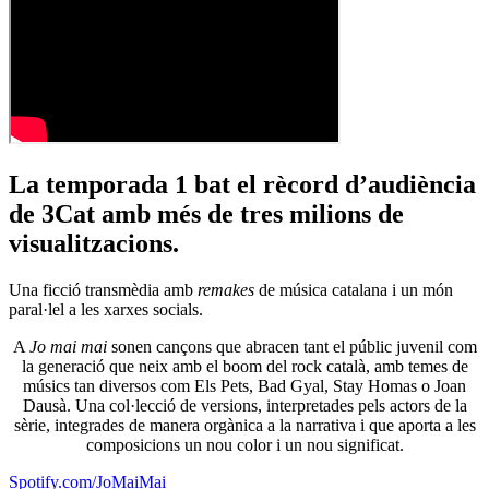
La temporada 1 bat el rècord d’audiència
de 3Cat amb més de tres milions de
visualitzacions.
Una ficció transmèdia amb
remakes
de música catalana i un món
paral·lel a les xarxes socials.
A
Jo mai mai
sonen cançons que abracen tant el públic juvenil com
la generació que neix amb el boom del rock català, amb temes de
músics tan diversos com Els Pets, Bad Gyal, Stay Homas o Joan
Dausà. Una col·lecció de versions, interpretades pels actors de la
sèrie, integrades de manera orgànica a la narrativa i que aporta a les
composicions un nou color i un nou significat.
Spotify.com/JoMaiMai