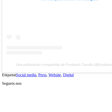
Una publicación compartida de Fundació Carulla (@fundacio
Etiquetat
Social media
,
Press
,
Website
,
Digital
Segueix-nos