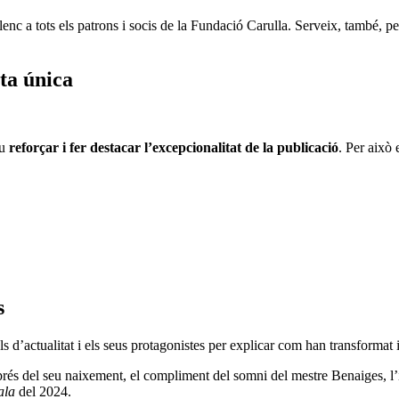
nc a tots els patrons i socis de la Fundació Carulla. Serveix, també, pe
ta única
iu
reforçar i fer destacar l’excepcionalitat de la publicació
. Per això 
s
s d’actualitat i els seus protagonistes per explicar com han transformat i
rés del seu naixement, el compliment del somni del mestre Benaiges, l’
ala
del 2024.