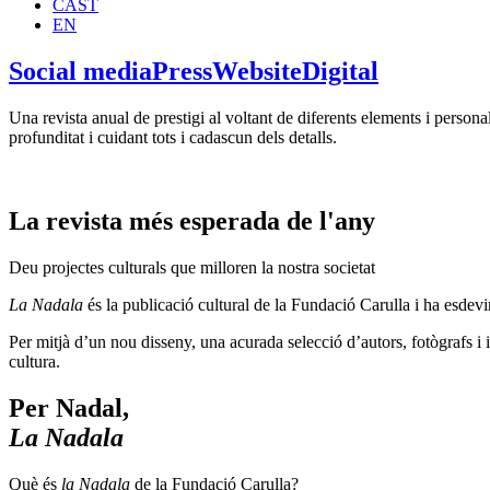
CAST
EN
Social media
Press
Website
Digital
Una revista anual de prestigi al voltant de diferents elements i person
profunditat i cuidant tots i cadascun dels detalls.
La revista més esperada de l'any
Deu projectes culturals que milloren la nostra societat
La Nadala
és la publicació cultural de la Fundació Carulla i ha esdev
Per mitjà d’un nou disseny, una acurada selecció d’autors, fotògrafs i i
cultura.
Per Nadal,
La Nadala
Què és
la Nadala
de la Fundació Carulla?