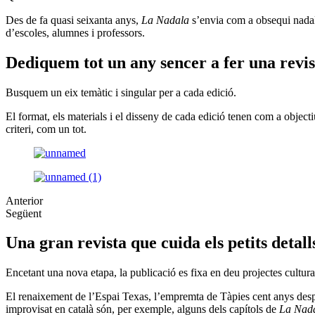
Des de fa quasi seixanta anys,
La Nadala
s’envia com a obsequi nadale
d’escoles, alumnes i professors.
Dediquem tot un any sencer a fer una revis
Busquem un eix temàtic i singular per a cada edició.
El format, els materials i el disseny de cada edició tenen com a object
criteri, com un tot.
Anterior
Següent
Una gran revista que cuida els petits detall
Encetant una nova etapa, la publicació es fixa en deu projectes cultural
El renaixement de l’Espai Texas, l’empremta de Tàpies cent anys desp
improvisat en català són, per exemple, alguns dels capítols de
La Nad